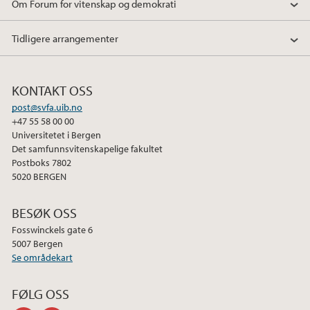
Om Forum for vitenskap og demokrati
o
r
I
k
n
Tidligere arrangementer
KONTAKT OSS
post@svfa.uib.no
+47 55 58 00 00
Universitetet i Bergen
Det samfunnsvitenskapelige fakultet
Postboks 7802
5020 BERGEN
BESØK OSS
Fosswinckels gate 6
5007 Bergen
Se områdekart
FØLG OSS