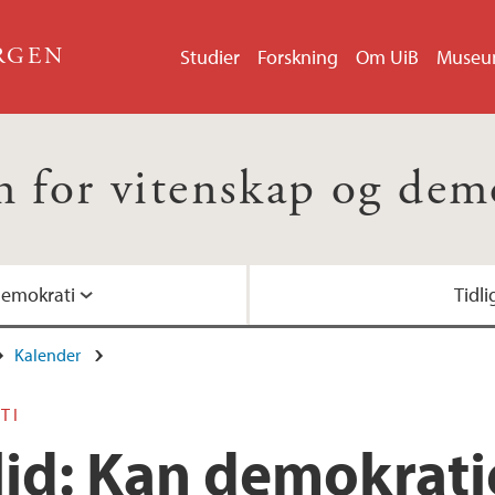
ERGEN
Studier
Forskning
Om UiB
Muse
 for vitenskap og dem
demokrati
Tidl
Kalender
TI
id: Kan demokrati