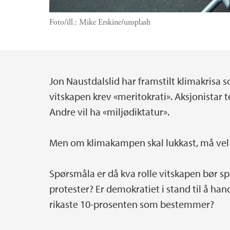
Foto/ill.:
Mike Erskine/unsplash
Jon Naustdalslid har framstilt klimakrisa 
Hovedinnhold
vitskapen krev «meritokrati». Aksjonistar te
Andre vil ha «miljødiktatur».
Men om klimakampen skal lukkast, må vel 
Spørsmåla er då kva rolle vitskapen bør spe
protester? Er demokratiet i stand til å handl
rikaste 10-prosenten som bestemmer?