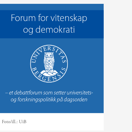
Foto/ill.:
UiB