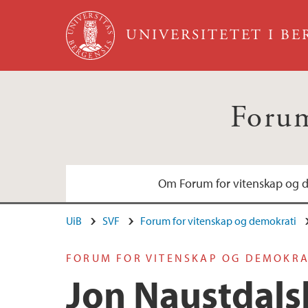
Hopp til hovedinnhold
UNIVERSITETET I B
Forum
Om Forum for vitenskap og 
UiB
SVF
Forum for vitenskap og demokrati
Arrangementskomité
Møter 2009-2026
FORUM FOR VITENSKAP OG DEMOKRA
Jon Naustdalsl