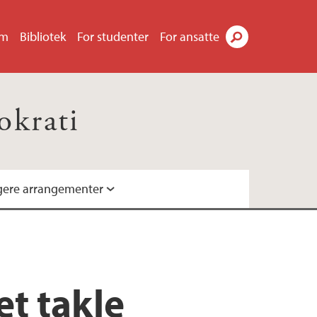
um
Bibliotek
For studenter
For ansatte
Søk
okrati
igere arrangementer
et takle