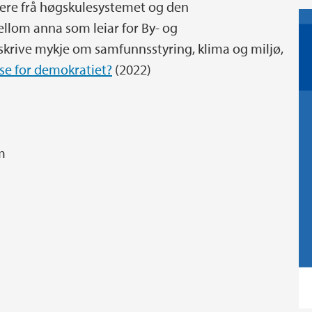
riere frå høgskulesystemet og den
llom anna som leiar for By- og
 skrive mykje om samfunnsstyring, klima og miljø,
ise for demokratiet?
(2022)
em