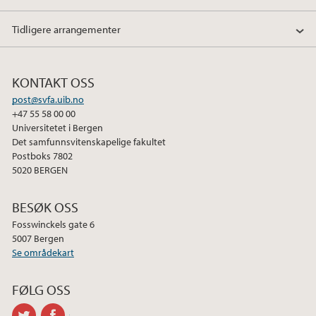
o
r
I
k
n
Tidligere arrangementer
KONTAKT OSS
post@svfa.uib.no
+47 55 58 00 00
Universitetet i Bergen
Det samfunnsvitenskapelige fakultet
Postboks 7802
5020 BERGEN
BESØK OSS
Fosswinckels gate 6
5007 Bergen
Se områdekart
FØLG OSS
twitter
facebook