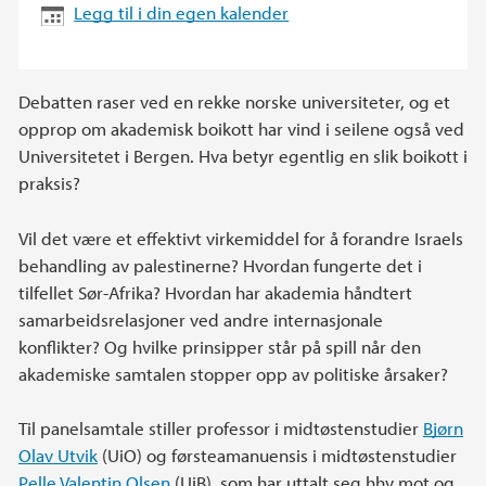
Legg til i din egen kalender
Debatten raser ved en rekke norske universiteter, og et
opprop om akademisk boikott har vind i seilene også ved
Universitetet i Bergen. Hva betyr egentlig en slik boikott i
praksis?
Vil det være et effektivt virkemiddel for å forandre Israels
behandling av palestinerne? Hvordan fungerte det i
tilfellet Sør-Afrika? Hvordan har akademia håndtert
samarbeidsrelasjoner ved andre internasjonale
konflikter? Og hvilke prinsipper står på spill når den
akademiske samtalen stopper opp av politiske årsaker?
Til panelsamtale stiller professor i midtøstenstudier
Bjørn
Olav Utvik
(UiO) og førsteamanuensis i midtøstenstudier
Pelle Valentin Olsen
(UiB), som har uttalt seg hhv mot og