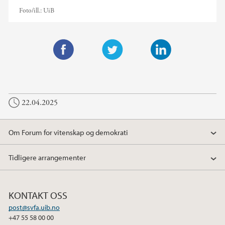
Foto/ill.:
UiB
F
T
L
a
w
i
c
i
n
22.04.2025
e
t
k
b
t
e
o
e
d
Om Forum for vitenskap og demokrati
o
r
I
k
n
Tidligere arrangementer
KONTAKT OSS
post@svfa.uib.no
+47 55 58 00 00