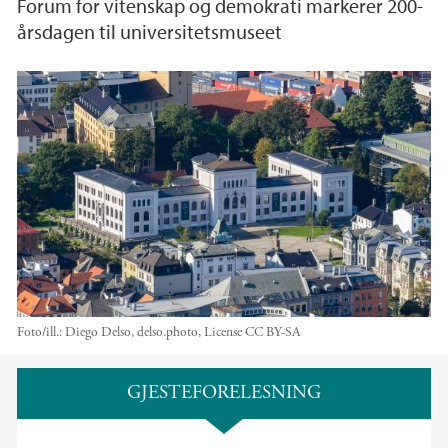
Forum for vitenskap og demokrati markerer 200-
årsdagen til universitetsmuseet
Foto/ill.:
Diego Delso, delso.photo, License CC BY-SA
Hovedinnhold
GJESTEFORELESNING