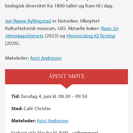
biologisk diversitet fra 1800-tallet og fram til i dag.
Jon Røyne Kyllingstad
er historiker, tilknyttet
Kulturhistorisk museum, UiO. Aktuelle bøker:
Rase: En
vitenskapshistorie
(2023) og
Historicizing IQ Testing
(2026).
Møteleder:
Astri Andresen
ÅPENT MØTE
Tid:
Torsdag 4. juni kl. 08.30 – 09.50
Sted:
Café Christie
Møteleder:
Astri Andresen
Frokost står klar fra kl. 8:00 - velkommen!