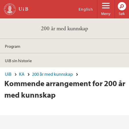
Hopp til hovedinnhold
English
Meny
Søk
200 år med kunnskap
Program
UiB sin historie
UiB
KA
200 år med kunnskap
Kommende arrangement for 200 år
med kunnskap