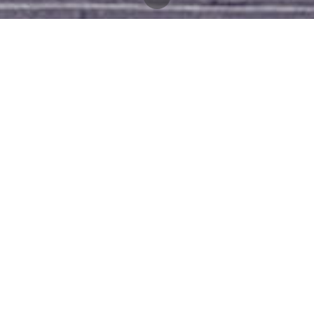
Se programmet for jubileumsuken
Les om historien vår
Utvalgte fortellinger
75 ÅR MED TANKER