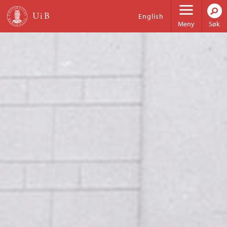
Hopp til hovedinnhold
English
Meny
Søk