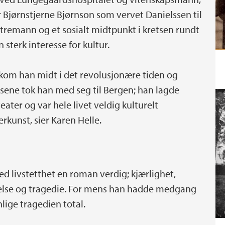
 Bjørnstjerne Bjørnson som vervet Danielssen til
nstremann og et sosialt midtpunkt i kretsen rundt
sterk interesse for kultur.
e kom han midt i det revolusjonære tiden og
lsene tok han med seg til Bergen; han lagde
eater og var hele livet veldig kulturelt
erkunst, sier Karen Helle.
 med livstetthet en roman verdig; kjærlighet,
telse og tragedie. For mens han hadde medgang
lige tragedien total.