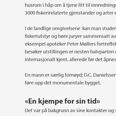
husrom i håp om å tjene litt til innredni
3000 fiskerirelaterte gjenstander og arter e
I de landlige omgivelsene kan man studer
fiskeriutstyr og høre juryer sammensatt a
eksempel apoteker Peter Møllers fortreff
besøker utstillingen er nesten halvparte
internasjonalt kjent, allerede før det åpnes 
En mann er særlig fornøyd; D.C. Danielss
føre opp det monumentale bygget.
«En kjempe for sin tid»
Det var på bakgrunn av sine kontakter og 