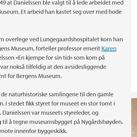
9 at Danielssen ble valgt til å lede arbeidet med
 Museum. Et arbeid han kastet seg over med hode
som overlege ved Lungegaardshospitalet kom han
ergens Museum, forteller professor emerit
Karen
lssen «En kjempe for sin tid» som kom på
 var nokså tilfeldig at den avsidesliggende
omt for Bergens Museum.
or de naturhistoriske samlingene til den gamle
I stedet fikk styret for museet en stor tomt i
Danielssen var museets styreleder, og
ng til å tegne museumsbygget på Nygårdshøyden.
s mote innenfor byggeskikk.