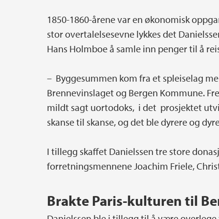
1850-1860-årene var en økonomisk oppga
stor overtalelsesevne lykkes det Daniels
Hans Holmboe å samle inn penger til å rei
– Byggesummen kom fra et spleiselag mel
Brennevinslaget og Bergen Kommune. Frem
mildt sagt uortodoks, i det prosjektet utvi
skanse til skanse, og det ble dyrere og dyre
I tillegg skaffet Danielssen tre store donas
forretningsmennene Joachim Friele, Chris
Brakte Paris-kulturen til B
Danielssen ble i tillegg til å være overl