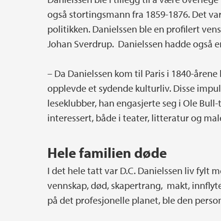
også stortingsmann fra 1859-1876. Det var
politikken. Danielssen ble en profilert ve
Johan Sverdrup. Danielssen hadde også en 
– Da Danielssen kom til Paris i 1840-åren
opplevde et sydende kulturliv. Disse impu
leseklubber, han engasjerte seg i Ole Bull-t
interessert, både i teater, litteratur og mal
Hele familien døde
I det hele tatt var D.C. Danielssen liv fylt
vennskap, død, skapertrang, makt, innfly
på det profesjonelle planet, ble den person