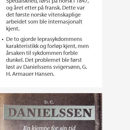
Spedalskhed, først på norsk i 1847,
og året etter på fransk. Dette var
det første norske vitenskaplige
arbeidet som ble internasjonalt
kjent.
De to gjorde leprasykdommens
karakteristikk og forløp kjent, men
årsaken til sykdommen forble
dunkel. Det problemet ble først
løst av Danielssens svigersønn, G.
H. Armauer Hansen.