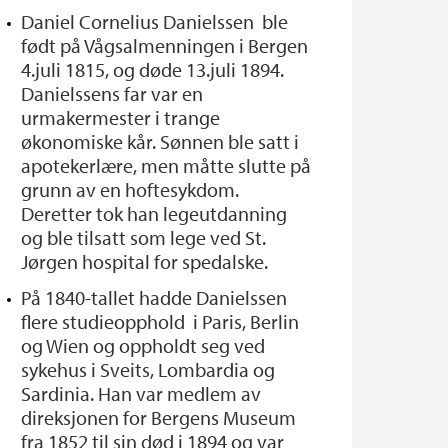
Daniel Cornelius Danielssen ble
født på Vågsalmenningen i Bergen
4.juli 1815, og døde 13.juli 1894.
Danielssens far var en
urmakermester i trange
økonomiske kår. Sønnen ble satt i
apotekerlære, men måtte slutte på
grunn av en hoftesykdom.
Deretter tok han legeutdanning
og ble tilsatt som lege ved St.
Jørgen hospital for spedalske.
På 1840-tallet hadde Danielssen
flere studieopphold i Paris, Berlin
og Wien og oppholdt seg ved
sykehus i Sveits, Lombardia og
Sardinia. Han var medlem av
direksjonen for Bergens Museum
fra 1852 til sin død i 1894 og var