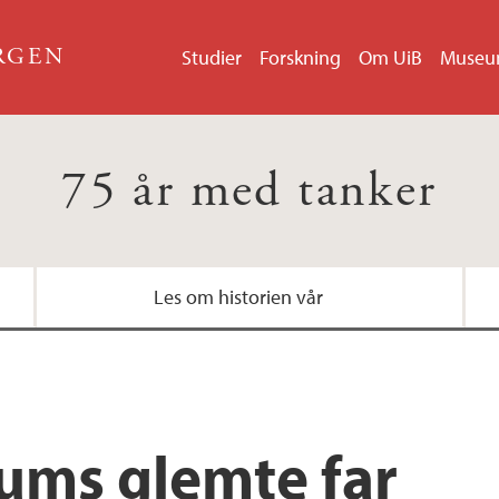
ERGEN
Studier
Forskning
Om UiB
Muse
75 år med tanker
Les om historien vår
ums glemte far