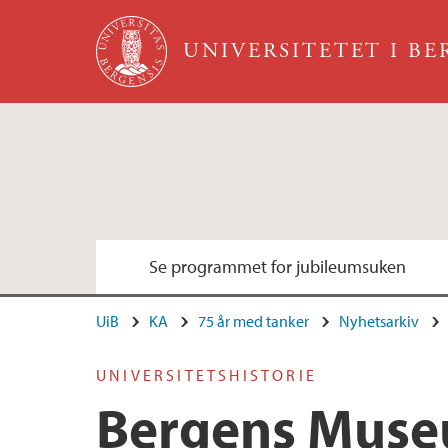
Hopp til hovedinnhold
UNIVERSITETET I B
Se programmet for jubileumsuken
UiB
KA
75 år med tanker
Nyhetsarkiv
UNIVERSITETSHISTORIE
Bergens Muse