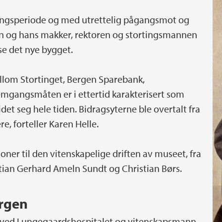
ngsperiode og med utrettelig pågangsmot og
sen og hans makker, rektoren og stortingsmannen
se det nye bygget.
lom Stortinget, Bergen Sparebank,
gangsmåten er i ettertid karakterisert som
det seg hele tiden. Bidragsyterne ble overtalt fra
re, forteller Karen Helle.
joner til den vitenskapelige driften av museet, fra
tian Gerhard Ameln Sundt og Christian Børs.
ergen
ege ved Lungegaardshospitalet og vitenskapsmann,