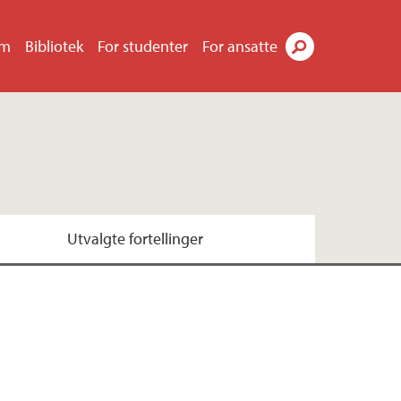
um
Bibliotek
For studenter
For ansatte
Søk
Utvalgte fortellinger