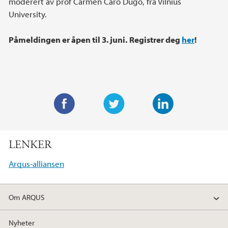
moderert av prof Carmen Caro Dugo, fra Vilnius
University.
Påmeldingen er åpen til 3. juni.
Registrer deg
her
!
F
T
L
a
w
i
LENKER
c
i
n
e
t
k
Arqus-alliansen
b
t
e
o
e
d
Om ARQUS
o
r
I
k
n
Nyheter