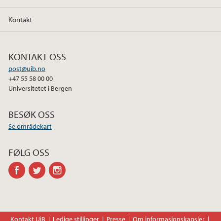
Kontakt
KONTAKT OSS
post@uib.no
+47 55 58 00 00
Universitetet i Bergen
BESØK OSS
Se områdekart
FØLG OSS
facebook
twitter
instagram
Kontakt UiB
Ledige stillinger
Presse
Om informasjonskapsler