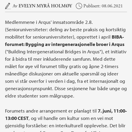
Hovedinnhold
Av
EVELYN MYRÅ HOLMØY
Publisert: 08.06.2021
Medlemmene i Arqus' innsatsområde 2.8.
(Senioruniversiteter: deling av beste praksis og kortsiktig
mobilitet for senioruniversiteter), opprettet i april
BIBA-
forumet: Bygging av intergenerasjonelle broer i Arqus
("Building Intergenerational Bridges in Arqus"), et initiativ
for å bidra til mer inkluderende samfunn. Med dette
målet for øye vil forumet tilby gratis og åpne 2-timers
månedlige diskusjoner om aktuelle spørsmål og ideer
som vi står overfor i verden i dag, fra et internasjonalt og
generasjonssynspunkt. Disse sesjonene har både unge og
eldre studenter som målgruppe.
Forumets andre arrangement er planlagt til
7. juni, 11:00-
13:00 CEST
, og vil handle om kultur som en vei mot
gjensidig forståelse: en interkulturell opplevelse. Det blir