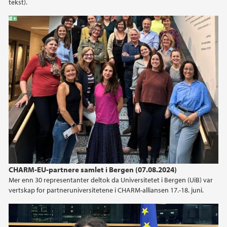
tekst).
CHARM-EU-partnere samlet i Bergen (07.08.2024)
Mer enn 30 representanter deltok da Universitetet i Bergen (UiB) var
vertskap for partneruniversitetene i CHARM-alliansen 17.-18. juni.