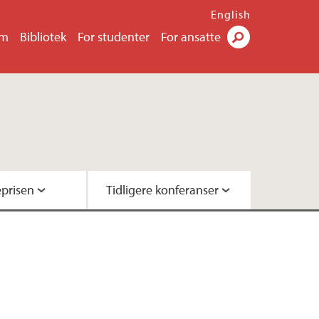
English
um
Bibliotek
For studenter
For ansatte
Søk
eprisen
Tidligere konferanser
 2024
 2022
 2019