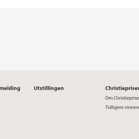
åmelding
Utstillingen
Christieprise
Om Christiepris
Tidligere vinner