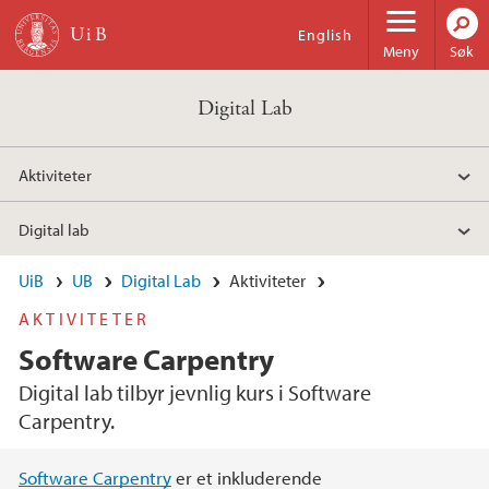
Hopp til hovedinnhold
English
Meny
Søk
Digital Lab
Aktiviteter
Digital lab
UiB
UB
Digital Lab
Aktiviteter
AKTIVITETER
Software Carpentry
Digital lab tilbyr jevnlig kurs i Software
Carpentry.
Hovedinnhold
Software Carpentry
er et inkluderende