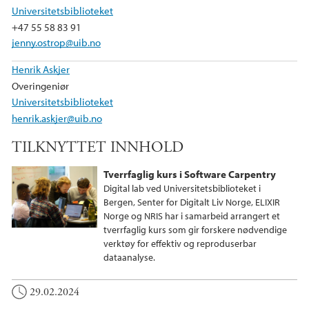
Universitetsbiblioteket
+47 55 58 83 91
jenny.ostrop@uib.no
Henrik Askjer
Overingeniør
Universitetsbiblioteket
henrik.askjer@uib.no
TILKNYTTET INNHOLD
Tverrfaglig kurs i Software Carpentry
Digital lab ved Universitetsbiblioteket i
Bergen, Senter for Digitalt Liv Norge, ELIXIR
Norge og NRIS har i samarbeid arrangert et
tverrfaglig kurs som gir forskere nødvendige
verktøy for effektiv og reproduserbar
dataanalyse.
29.02.2024