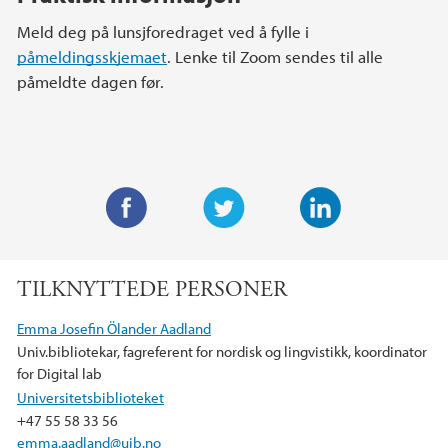
Meld deg på lunsjforedraget ved å fylle i
påmeldingsskjemaet
. Lenke til Zoom sendes til alle
påmeldte dagen før.
F
T
L
a
w
i
TILKNYTTEDE PERSONER
c
i
n
e
t
k
Emma Josefin Ölander Aadland
b
t
e
Univ.bibliotekar, fagreferent for nordisk og lingvistikk, koordinator
o
e
d
for Digital lab
o
r
I
Universitetsbiblioteket
k
n
+47 55 58 33 56
emma.aadland@uib.no