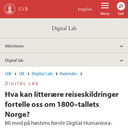
Hopp til hovedinnhold
English
Meny
Søk
Digital Lab
Aktiviteter
Digital lab
UiB
UB
Digital Lab
Kalender
DIGITAL LAB
Hva kan litterære reiseskildringer
fortelle oss om 1800–tallets
Norge?
Bli med på høstens første Digital Humaniora-