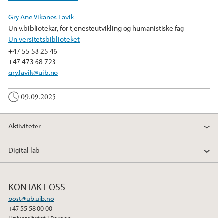
Gry Ane Vikanes Lavik
Univ.bibliotekar, for tjenesteutvikling og humanistiske fag
Universitetsbiblioteket
+47 55 58 25 46
+47 473 68 723
gry.lavik@uib.no
09.09.2025
Aktiviteter
Digital lab
KONTAKT OSS
post@ub.uib.no
+47 55 58 00 00