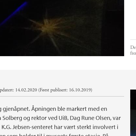
Den
fr
datert: 14.02.2020 (Først publisert: 16.10.2019)
lig gjenåpnet. Åpningen ble markert med en
a Solberg og rektor ved UiB, Dag Rune Olsen, var
 K.G. Jebsen-senteret har vært sterkt involvert i
 som holder til i museets første etasje. På