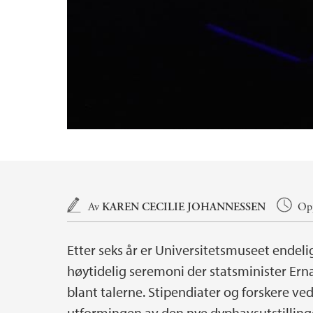
Hovedinnhold
Av
KAREN CECILIE JOHANNESSEN
Opp
Etter seks år er Universitetsmuseet ende
høytidelig seremoni der statsminister Ern
blant talerne. Stipendiater og forskere ved
utformingen av den nye dyphavsutstillingen