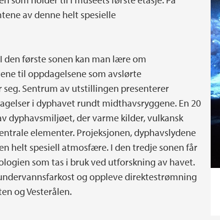
tene av denne helt spesielle
r. I den første sonen kan man lære om
rtene til oppdagelsene som avslørte
 seg. Sentrum av utstillingen presenterer
agelser i dyphavet rundt midthavsryggene. En 20
av dyphavsmiljøet, der varme kilder, vulkansk
sentrale elementer. Projeksjonen, dyphavslydene
en helt spesiell atmosfære. I den tredje sonen får
ogien som tas i bruk ved utforskning av havet.
undervannsfarkost og oppleve direktestrømning
ten og Vesterålen.