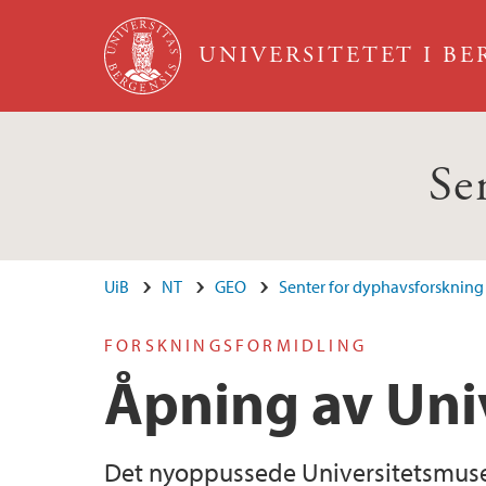
Hopp til hovedinnhold
UNIVERSITETET I B
Se
UiB
NT
GEO
Senter for dyphavsforskning
FORSKNINGSFORMIDLING
Åpning av Uni
Det nyoppussede Universitetsmusee