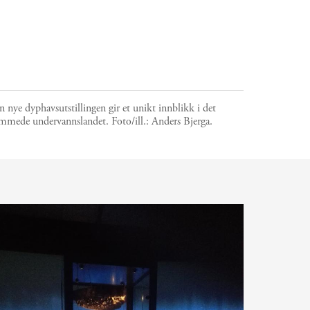
 nye dyphavsutstillingen gir et unikt innblikk i det
emmede undervannslandet.
Foto/ill.:
Anders Bjerga.