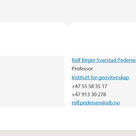
Rolf Birger Svarstad Peders
Professor
Institutt for geovitenskap
+47 55 58 35 17
+47 913 30 278
rolf.pedersen@uib.no