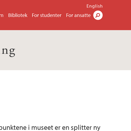
English
um
Bibliotek
For studenter
For ansatte
Søk
ing
nktene i museet er en splitter ny