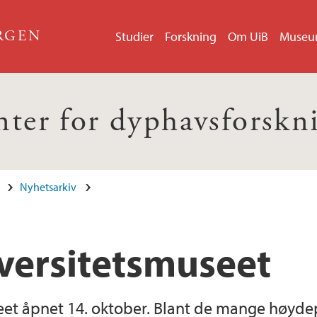
ERGEN
Studier
Forskning
Om UiB
Muse
nter for dyphavsforskn
Nyhetsarkiv
versitetsmuseet
t åpnet 14. oktober. Blant de mange høydepu