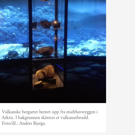
Vulkanske bergarter hentet opp fra midthavsryggen i
Arktis. I bakgrunnen skimtes et vulkanutbrudd.
Foto/ill.:
Anders Bjerga.