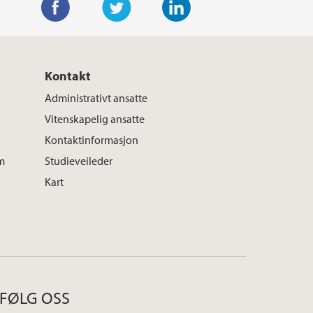
F
T
L
a
w
i
c
i
n
Kontakt
e
t
k
Administrativt ansatte
b
t
e
Vitenskapelig ansatte
o
e
d
Kontaktinformasjon
o
r
I
m
Studieveileder
k
n
Kart
FØLG OSS