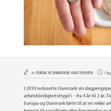
Hovedinnhold
Av
EIRIK SCHRØDER AMUNDSEN
Oppd
I 2010 reduserte Danmark sin dagpengep
arbeidsledighetstrygd i – fra 4 år til 2 år.
Europa og Danmark førte til at en rekke a
henvist til sosialhjelp eller forsørgelse av