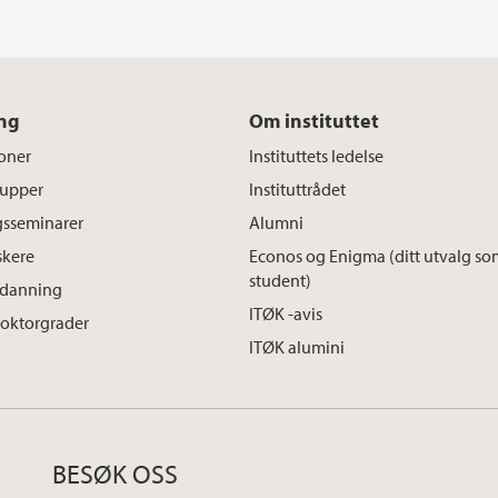
ng
Om instituttet
oner
Instituttets ledelse
rupper
Instituttrådet
gsseminarer
Alumni
skere
Econos og Enigma (ditt utvalg so
student)
tdanning
ITØK -avis
doktorgrader
ITØK alumini
BESØK OSS