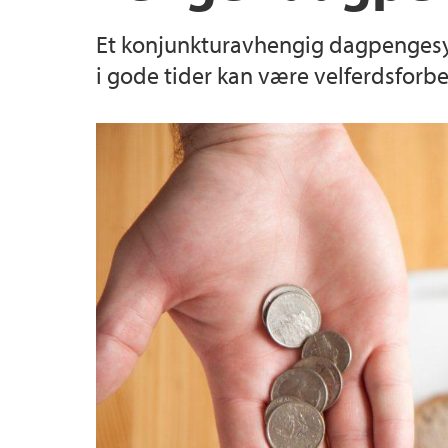
Et konjunkturavhengig dagpengesy
Masterkandidater
i gode tider kan være velferdsforb