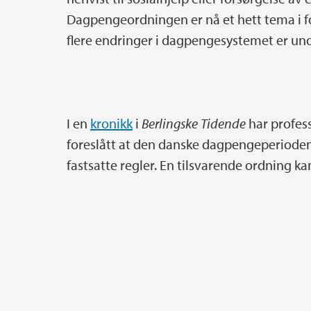
Dagpengeordningen er nå et hett tema i 
flere endringer i dagpengesystemet er un
I en
kronikk
i
Berlingske Tidende
har profes
foreslått at den danske dagpengeperioden 
fastsatte regler. En tilsvarende ordning k