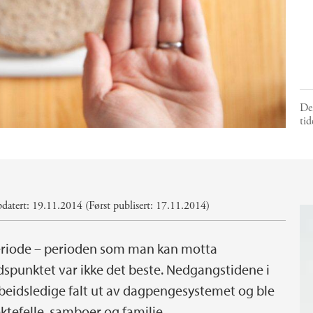
Den
tid
atert: 19.11.2014 (Først publisert: 17.11.2014)
eriode – perioden som man kan motta
 Tidspunktet var ikke det beste. Nedgangstidene i
rbeidsledige falt ut av dagpengesystemet og ble
 ektefelle, samboer og familie.