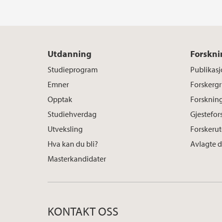
Utdanning
Forskni
Studieprogram
Publikasj
Emner
Forskerg
Opptak
Forsknin
Studiehverdag
Gjestefor
Utveksling
Forskeru
Hva kan du bli?
Avlagte 
Masterkandidater
KONTAKT OSS