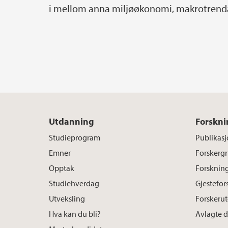
i mellom anna miljøøkonomi, makrotrend
Utdanning
Forskni
Studieprogram
Publikasj
Emner
Forskerg
Opptak
Forsknin
Studiehverdag
Gjestefor
Utveksling
Forskeru
Hva kan du bli?
Avlagte 