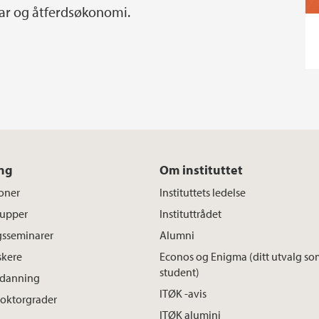
ar og åtferdsøkonomi.
ng
Om instituttet
oner
Instituttets ledelse
rupper
Instituttrådet
gsseminarer
Alumni
skere
Econos og Enigma (ditt utvalg so
student)
tdanning
ITØK -avis
doktorgrader
ITØK alumini