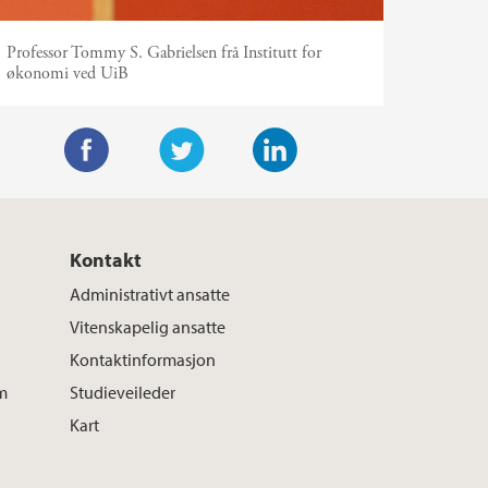
Professor Tommy S. Gabrielsen frå Institutt for
økonomi ved UiB
F
T
L
a
w
i
c
i
n
Kontakt
e
t
k
Administrativt ansatte
b
t
e
Vitenskapelig ansatte
o
e
d
Kontaktinformasjon
o
r
I
m
Studieveileder
k
n
Kart