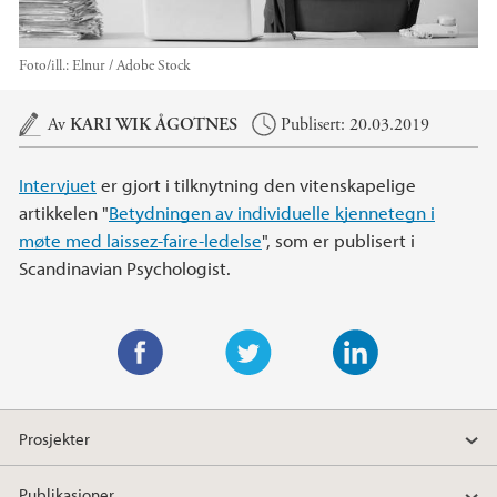
Foto/ill.:
Elnur / Adobe Stock
Hovedinnhold
Av
KARI WIK ÅGOTNES
Publisert: 20.03.2019
Intervjuet
er gjort i tilknytning den vitenskapelige
artikkelen "
Betydningen av individuelle kjennetegn i
møte med laissez-faire-ledelse
", som er publisert i
Scandinavian Psychologist.
F
T
L
a
w
i
Prosjekter
c
i
n
e
t
k
Publikasjoner