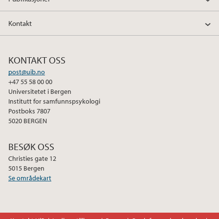
b
t
e
o
e
d
Kontakt
o
r
I
k
n
KONTAKT OSS
post@uib.no
+47 55 58 00 00
Universitetet i Bergen
Institutt for samfunnspsykologi
Postboks 7807
5020 BERGEN
BESØK OSS
Christies gate 12
5015 Bergen
Se områdekart