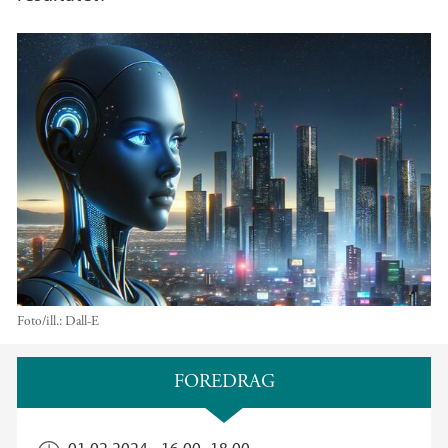
Foto/ill.:
Dall-E
Hovedinnhold
FOREDRAG
01.02.2024 -
16.00
–
18.00