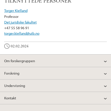
TILKNYTTEDE PERSONER
c
i
n
e
t
k
Torger Kielland
b
t
e
Professor
o
e
d
Det juridiske fakultet
o
r
I
+47 55 58 96 91
k
n
torger.kielland@uib.no
02.02.2024
Om forskergruppen
Forskning
Undervisning
Kontakt