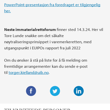
PowerPoint-presentasjon fra foredraget er tilgjengelig
her.
Neste immaterialrettsforum
finner sted 14.3.24. Her vil
Tore Lunde snakke om det såkalte
nøytraliseringsprinsippet i varemerkeretten, med
utgangspunkt i EUIPOs rapport fra juli 2022
Om du ønsker å stå på liste for å få melding om
fremtidige arrangementer kan du sende e-post
til
torger.kielland@uib.no
.
F
T
L
a
w
i