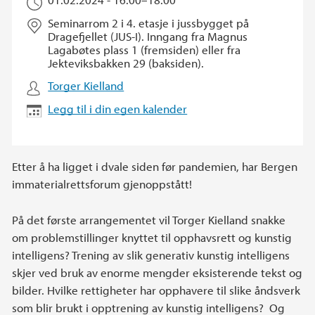
Seminarrom 2 i 4. etasje i jussbygget på
Dragefjellet (JUS-I). Inngang fra Magnus
Lagabøtes plass 1 (fremsiden) eller fra
Jekteviksbakken 29 (baksiden).
Torger Kielland
Legg til i din egen kalender
Etter å ha ligget i dvale siden før pandemien, har Bergen
immaterialrettsforum gjenoppstått!
På det første arrangementet vil Torger Kielland snakke
om problemstillinger knyttet til opphavsrett og kunstig
intelligens? Trening av slik generativ kunstig intelligens
skjer ved bruk av enorme mengder eksisterende tekst og
bilder. Hvilke rettigheter har opphavere til slike åndsverk
som blir brukt i opptrening av kunstig intelligens? Og