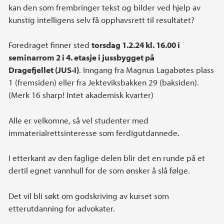
kan den som frembringer tekst og bilder ved hjelp av
kunstig intelligens selv få opphavsrett til resultatet?
Foredraget finner sted
torsdag 1.2.24 kl. 16.00 i
seminarrom 2 i 4. etasje i jussbygget på
Dragefjellet (JUS-I)
. Inngang fra Magnus Lagabøtes plass
1 (fremsiden) eller fra Jekteviksbakken 29 (baksiden).
(Merk 16 sharp! Intet akademisk kvarter)
Alle er velkomne, så vel studenter med
immaterialrettsinteresse som ferdigutdannede.
I etterkant av den faglige delen blir det en runde på et
dertil egnet vannhull for de som ønsker å slå følge.
Det vil bli søkt om godskriving av kurset som
etterutdanning for advokater.