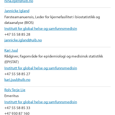
nina.oyen@uib.no
Jannicke Igland
Førsteamanuensis, Leder for kjernefasilitet i biostatistikk og
dataanalyse (BIOS)
Institutt for global helse og samfunnsmedisin
+47 55 58 85 28
jannicke.igland@uib.no
Kari Juul
Rådgiver, Fagområde for epidemiologi og medisinsk statistikk
(EPISTAT)
Institutt for global helse og samfunnsmedisin
+47 55 58 85 27
kari.juul@uib.no
Rolv Terje Lie
Emeritus
Institutt for global helse og samfunnsmedisin
+47 55 58 85 33
+47 930 87 160