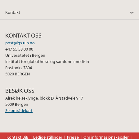
Kontakt
KONTAKT OSS
post@igs.uib.no
+47 55 58 00 00
Universitetet i Bergen
Institutt for global helse og samfunnsmedisin
Postboks 7804
5020 BERGEN
BESØK OSS
Alrek helseklynge, blokk D, Årstadveien 17
5009 Bergen
Se områdekart
Kontakt UiB
Ledige stillinger
Presse
Om informasjonskapsler