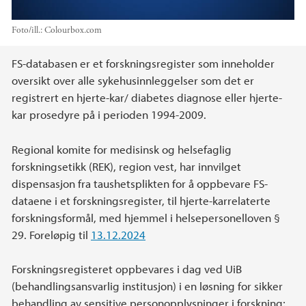
Foto/ill.:
Colourbox.com
Hovedinnhold
FS-databasen er et forskningsregister som inneholder
oversikt over alle sykehusinnleggelser som det er
registrert en hjerte-kar/ diabetes diagnose eller hjerte-
kar prosedyre på i perioden 1994-2009.
Regional komite for medisinsk og helsefaglig
forskningsetikk (REK), region vest, har innvilget
dispensasjon fra taushetsplikten for å oppbevare FS-
dataene i et forskningsregister, til hjerte-karrelaterte
forskningsformål, med hjemmel i helsepersonelloven §
29. Foreløpig til
13.12.2024
Forskningsregisteret oppbevares i dag ved UiB
(behandlingsansvarlig institusjon) i en løsning for sikker
behandling av sensitive personopplysninger i forskning;