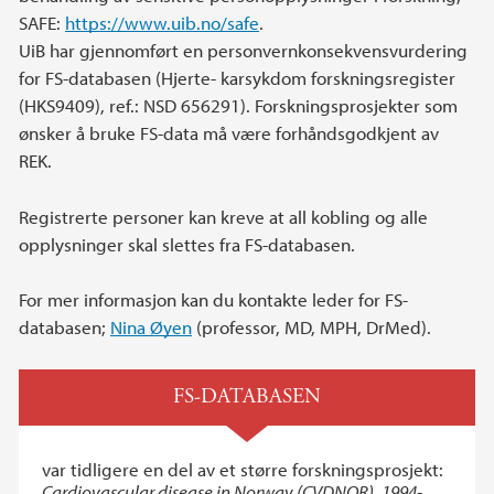
SAFE:
https://www.uib.no/safe
.
UiB har gjennomført en personvernkonsekvensvurdering
for FS-databasen (Hjerte- karsykdom forskningsregister
(HKS9409), ref.: NSD 656291). Forskningsprosjekter som
ønsker å bruke FS-data må være forhåndsgodkjent av
REK.
Registrerte personer kan kreve at all kobling og alle
opplysninger skal slettes fra FS-databasen.
For mer informasjon kan du kontakte leder for FS-
databasen;
Nina Øyen
(professor, MD, MPH, DrMed).
FS-DATABASEN
var tidligere en del av et større forskningsprosjekt:
Cardiovascular disease in Norway (CVDNOR), 1994-