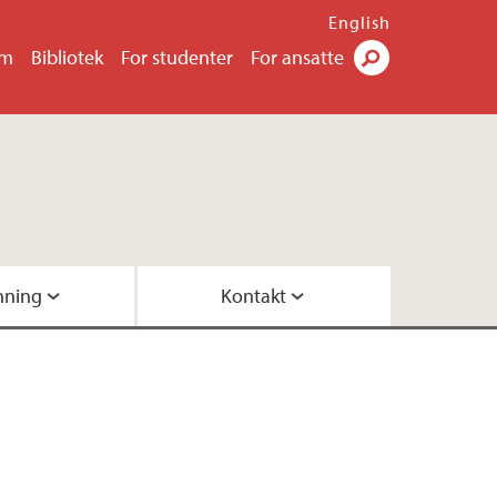
English
um
Bibliotek
For studenter
For ansatte
Søk
nning
Kontakt
 oss
anning