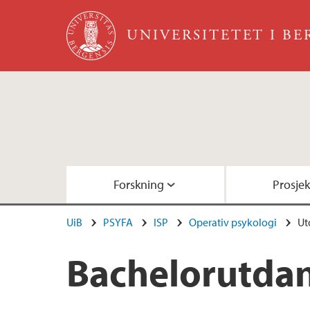
Hopp til hovedinnhold
UNIVERSITETET I B
Forskning
Prosjek
UiB
PSYFA
ISP
Operativ psykologi
Ut
Doktorgradskandidater
Forskningsprosjekt
Bøker
Bachelorutdanning
Bachelorutda