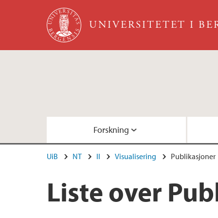
Hopp til hovedinnhold
UNIVERSITETET I B
Forskning
UiB
NT
II
Visualisering
Publikasjoner
Oversikt
Visualiseringsprosjekter
Liste over Publikasjoner
Liste over Pub