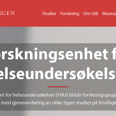
ERGEN
Studier
Forskning
Om UiB
Muse
rskningsenhet 
elseundersøkels
t for helseundersøkelser (FHU) bistår forskningsgrup
 med gjennomføring av ulike typer studier på frivillig