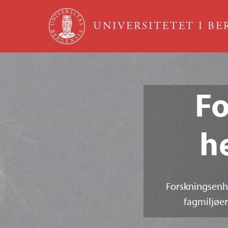
Hopp til hovedinnhold
UNIVERSITETET I B
Fo
h
Forskningsenhe
fagmiljøer