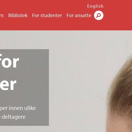
English
um
Bibliotek
For studenter
For ansatte
Søk
for
er
per innen ulike
e deltagere