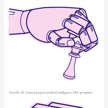
Foto/ill.:
AI: General purpose artificial intelligence, ERC-prosjektet