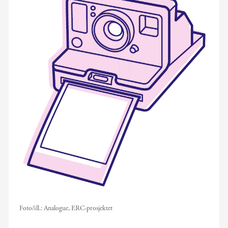
Foto/ill.:
Analogue, ERC-prosjektet