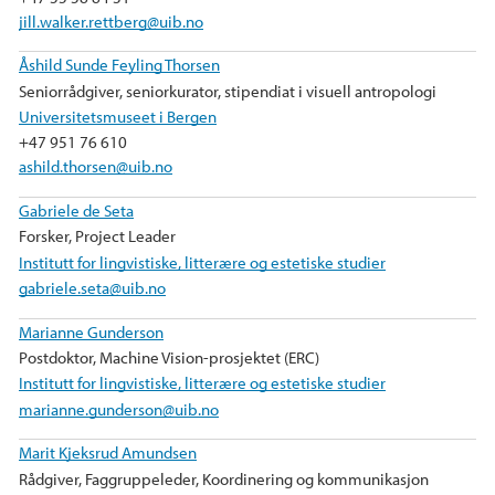
k
n
jill.walker.rettberg@uib.no
Åshild Sunde Feyling Thorsen
Seniorrådgiver, seniorkurator, stipendiat i visuell antropologi
Universitetsmuseet i Bergen
+47 951 76 610
ashild.thorsen@uib.no
Gabriele de Seta
Forsker, Project Leader
Institutt for lingvistiske, litterære og estetiske studier
gabriele.seta@uib.no
Marianne Gunderson
Postdoktor, Machine Vision-prosjektet (ERC)
Institutt for lingvistiske, litterære og estetiske studier
marianne.gunderson@uib.no
Marit Kjeksrud Amundsen
Rådgiver, Faggruppeleder, Koordinering og kommunikasjon