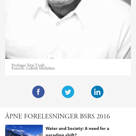
Professor Terje Tvedt.
Foto/ill.:
Lisbeth Michelsen
F
T
L
a
w
i
ÅPNE FORELESNINGER BSRS 2016
c
i
n
e
t
k
Water and Society: A need for a
b
t
e
paradign shift?