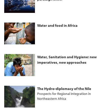
o
e
d
o
r
I
k
n
Water and food in Africa
Water, Sanitation and Hygiene: new
imperatives, new approaches
The Hydro-diplomacy of the Nile
Prospects for Regional Integration in
Northeastern Africa