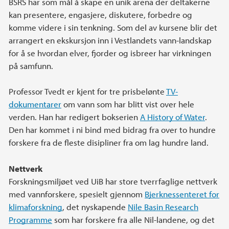
BSRS har som mål å skape en unik arena der deltakerne
kan presentere, engasjere, diskutere, forbedre og
komme videre i sin tenkning. Som del av kursene blir det
arrangert en ekskursjon inn i Vestlandets vann-landskap
for å se hvordan elver, fjorder og isbreer har virkningen
på samfunn.
Professor Tvedt er kjent for tre prisbelønte
TV-
dokumentarer
om vann som har blitt vist over hele
verden. Han har redigert bokserien
A History of Water
.
Den har kommet i ni bind med bidrag fra over to hundre
forskere fra de fleste disipliner fra om lag hundre land.
Nettverk
Forskningsmiljøet ved UiB har store tverrfaglige nettverk
med vannforskere, spesielt gjennom
Bjerknessenteret for
klimaforskning
, det nyskapende
Nile Basin Research
Programme
som har forskere fra alle Nil-landene, og det