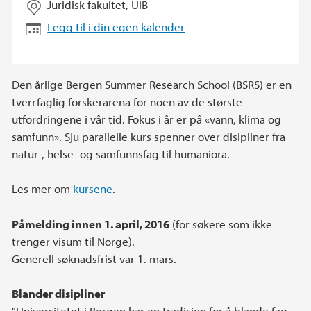
Juridisk fakultet, UiB
Legg til i din egen kalender
Den årlige Bergen Summer Research School (BSRS) er en
tverrfaglig forskerarena for noen av de største
utfordringene i vår tid. Fokus i år er på «vann, klima og
samfunn». Sju parallelle kurs spenner over disipliner fra
natur-, helse- og samfunnsfag til humaniora.
Les mer om
kursene
.
Påmelding innen 1. april, 2016
(for søkere som ikke
trenger visum til Norge).
Generell søknadsfrist var 1. mars.
Blander disipliner
"Universitetet i Bergen har en tradisjon for å blande fag