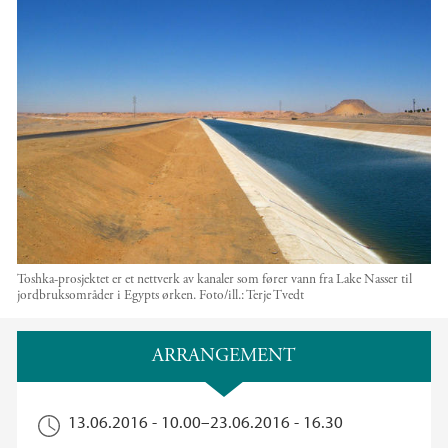
Toshka-prosjektet er et nettverk av kanaler som fører vann fra Lake Nasser til
jordbruksområder i Egypts ørken.
Foto/ill.:
Terje Tvedt
Hovedinnhold
ARRANGEMENT
13.06.2016 - 10.00
–
23.06.2016 - 16.30