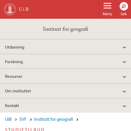
Hopp til hovedinnhold
Meny
Søk
Institutt for geografi
Utdanning
Forskning
Ressurser
Om instituttet
Kontakt
UiB
SVF
Institutt for geografi
STUDIETILBUD