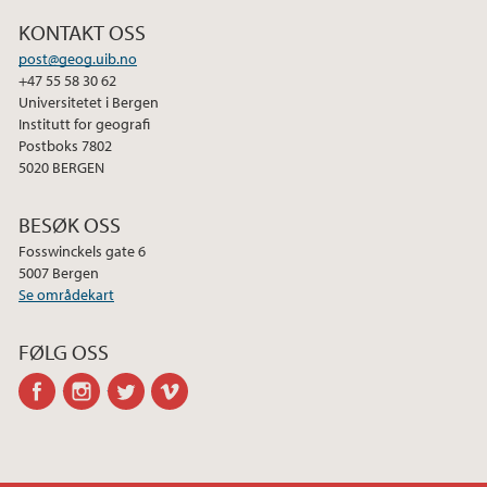
KONTAKT OSS
post@geog.uib.no
+47 55 58 30 62
Universitetet i Bergen
Institutt for geografi
Postboks 7802
5020 BERGEN
BESØK OSS
Fosswinckels gate 6
5007 Bergen
Se områdekart
FØLG OSS
facebook
instagram
twitter
vimeo