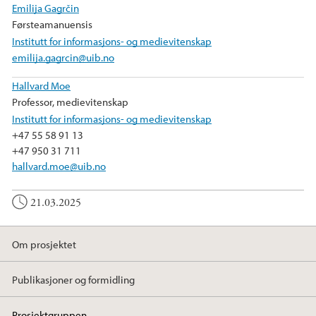
Emilija Gagrčin
Førsteamanuensis
Institutt for informasjons- og medievitenskap
emilija.gagrcin@uib.no
Hallvard Moe
Professor, medievitenskap
Institutt for informasjons- og medievitenskap
+47 55 58 91 13
+47 950 31 711
hallvard.moe@uib.no
21.03.2025
Om prosjektet
Publikasjoner og formidling
Prosjektgruppen