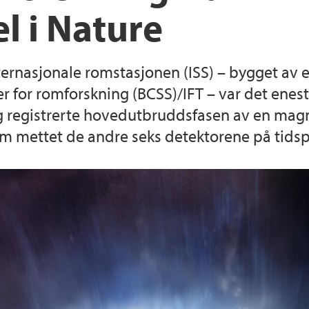
l i Nature
Bachelorprogram
Administrasjonen ve
rnasjonale romstasjonen (ISS) – bygget av 
 for romforskning (BCSS)/IFT – var det enes
g registrerte hovedutbruddsfasen av en magne
om mettet de andre seks detektorene på tidsp