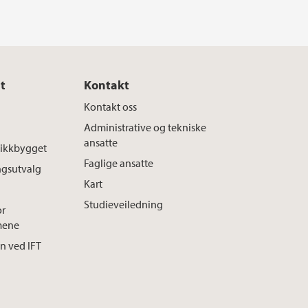
t
Kontakt
Kontakt oss
Administrative og tekniske
ansatte
ysikkbygget
Faglige ansatte
ngsutvalg
Kart
Studieveiledning
or
mene
n ved IFT