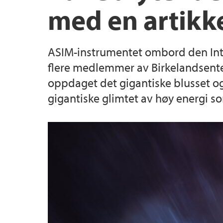
med en artikke
Masterprogram
Tilgjengelige masteroppgaver i fysikk
ASIM-instrumentet ombord den Inte
flere medlemmer av Birkelandsenter
oppdaget det gigantiske blusset o
gigantiske glimtet av høy energi s