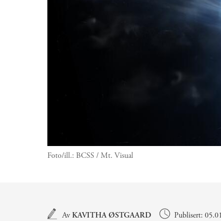
Foto/ill.:
BCSS / Mt. Visual
Hovedinnhold
Av
KAVITHA ØSTGAARD
Publisert: 05.