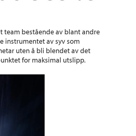
d IFT
et team bestående av blant andre
te instrumentet av syv som
tar uten å bli blendet av det
unktet for maksimal utslipp.