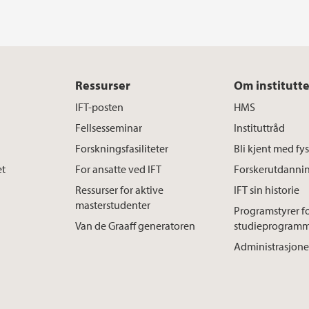
Ressurser
Om institutte
IFT-posten
HMS
Fellsesseminar
Instituttråd
Forskningsfasiliteter
Bli kjent med f
et
For ansatte ved IFT
Forskerutdanni
Ressurser for aktive
IFT sin historie
masterstudenter
Programstyrer f
Van de Graaff generatoren
studieprogram
Administrasjone