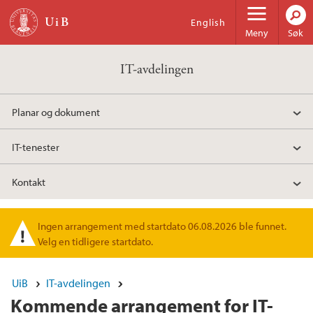
Hopp til hovedinnhold
English
Meny
Søk
IT-avdelingen
Planar og dokument
IT-tenester
Kontakt
Ingen arrangement med startdato 06.08.2026 ble funnet.
Varselmelding
Velg en tidligere startdato.
UiB
IT-avdelingen
Kommende arrangement for IT-