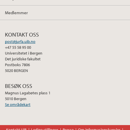
Medlemmer
KONTAKT OSS
post@jurfa.uib.no
+47 55 58 95 00
Universitetet i Bergen
Det juridiske fakultet
Postboks 7806
5020 BERGEN
BESØK OSS
Magnus Lagabøtes plass 1
5010 Bergen
Se områdekart
Kontakt UiB
Ledige stillinger
Presse
Om informasjonskapsler