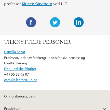
professor
Kirtsen Sandberg
ved UiO.
F
T
L
a
w
i
TILKNYTTEDE PERSONER
c
i
n
e
t
k
Camilla Bernt
b
t
e
Professor, leder av forskergruppen for sivilprosess og
o
e
d
konfliktløsning
o
r
I
Det juridiske fakultet
k
n
+47 55 58 95 07
camilla.bernt@uib.no
Om forskergruppen
Prosjekter