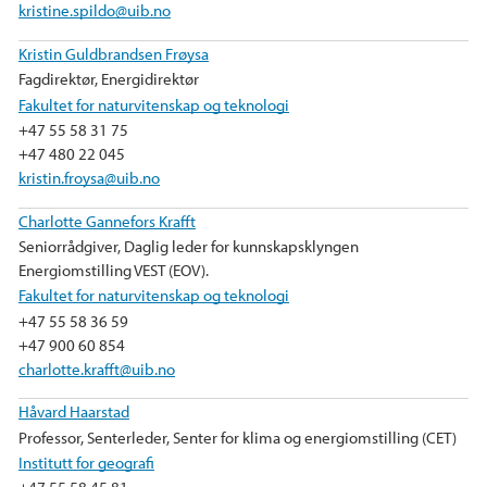
kristine.spildo@uib.no
Kristin Guldbrandsen Frøysa
Fagdirektør, Energidirektør
Fakultet for naturvitenskap og teknologi
+47 55 58 31 75
+47 480 22 045
kristin.froysa@uib.no
Charlotte Gannefors Krafft
Seniorrådgiver, Daglig leder for kunnskapsklyngen
Energiomstilling VEST (EOV).
Fakultet for naturvitenskap og teknologi
+47 55 58 36 59
+47 900 60 854
charlotte.krafft@uib.no
Håvard Haarstad
Professor, Senterleder, Senter for klima og energiomstilling (CET)
Institutt for geografi