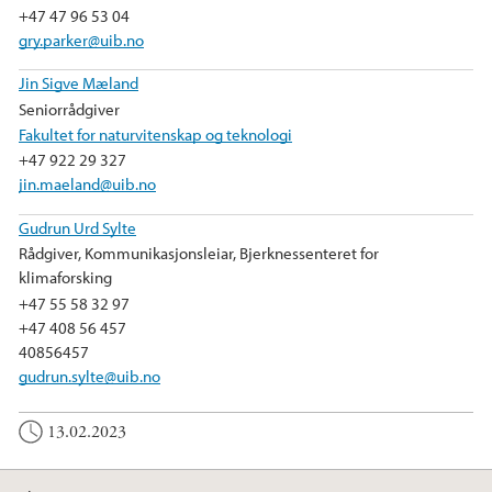
+47 47 96 53 04
gry.parker@uib.no
Jin Sigve Mæland
Seniorrådgiver
Fakultet for naturvitenskap og teknologi
+47 922 29 327
jin.maeland@uib.no
Gudrun Urd Sylte
Rådgiver, Kommunikasjonsleiar, Bjerknessenteret for
klimaforsking
+47 55 58 32 97
+47 408 56 457
40856457
gudrun.sylte@uib.no
13.02.2023