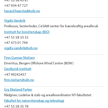
+47 55 58 45 81
+47 934 47 727
havard.haarstad@uib.no
Vigdis Vandvik
Professor, Senterleder, CeSAM senter for bærekraftig arealbruk
Institutt for biovitenskap (BIO)
+47 55 58 33 32
+47 473 01 794
vigdis.vandvik@uib.no
Finn Gunnar Nielsen
Emeritus, Bergen Offshore Wind Centre (BOW)
Geofysisk institutt
+47 99242457
finn.nielsen@uib.no
Gry Ekeland Parker
Rådgiver, Ledelse & stab og arealkoordinator NT-fakultetet
Fakultet for naturvitenskap og teknologi
+47 55 58 35 78