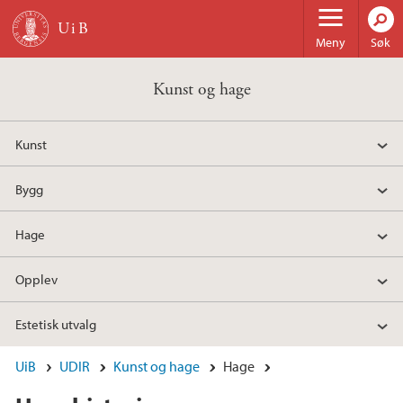
Hopp til hovedinnhold
Meny
Søk
Kunst og hage
Kunst
Bygg
Hage
Opplev
Estetisk utvalg
UiB
UDIR
Kunst og hage
Hage