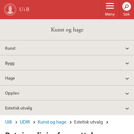
Hopp til hovedinnhold
Meny
Søk
Kunst og hage
Kunst
Bygg
Hage
Opplev
Estetisk utvalg
UiB
UDIR
Kunst og hage
Estetisk utvalg