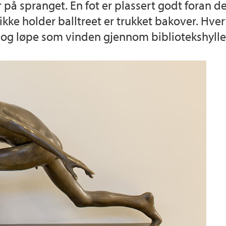
r på spranget. En fot er plassert godt foran 
 holder balltreet er trukket bakover. Hvert ø
, og løpe som vinden gjennom bibliotekshylle