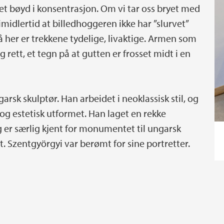
et bøyd i konsentrasjon. Om vi tar oss bryet med
imidlertid at billedhoggeren ikke har ”slurvet”
så her er trekkene tydelige, livaktige. Armen som
 rett, et tegn på at gutten er frosset midt i en
rsk skulptør. Han arbeidet i neoklassisk stil, og
 og estetisk utformet. Han laget en rekke
og er særlig kjent for monumentet til ungarsk
t. Szentgyörgyi var berømt for sine portretter.