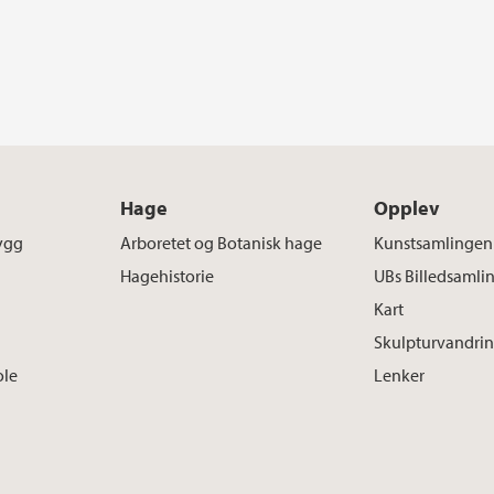
Hage
Opplev
ygg
Arboretet og Botanisk hage
Kunstsamlingen
Hagehistorie
UBs Billedsamli
Kart
Skulpturvandri
ole
Lenker