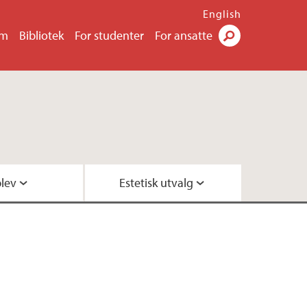
English
um
Bibliotek
For studenter
For ansatte
Søk
lev
Estetisk utvalg
ottak av kunstgaver