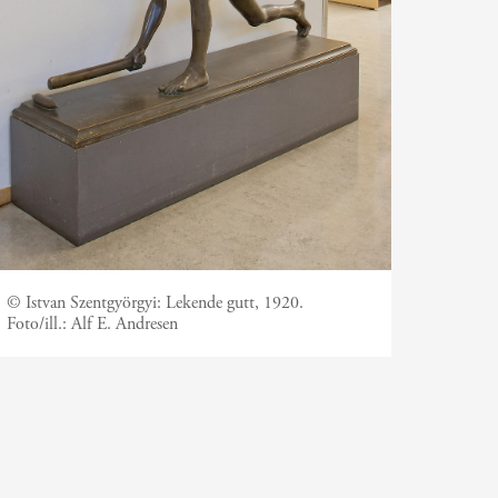
© Istvan Szentgyörgyi: Lekende gutt, 1920.
Foto/ill.:
Alf E. Andresen