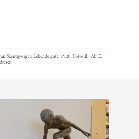
van Szentgyörgyi: Lekende gutt, 1920.
Foto/ill.:
Alf E.
dresen