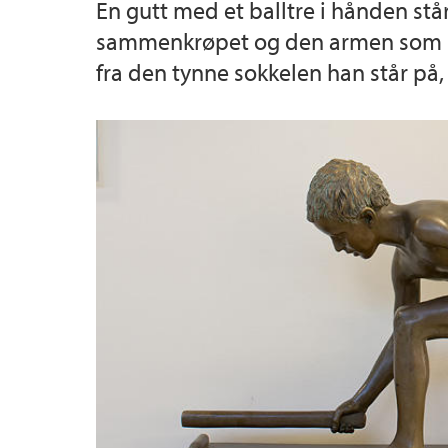
En gutt med et balltre i hånden stå
sammenkrøpet og den armen som ikke
Muséplassen 1
fra den tynne sokkelen han står på