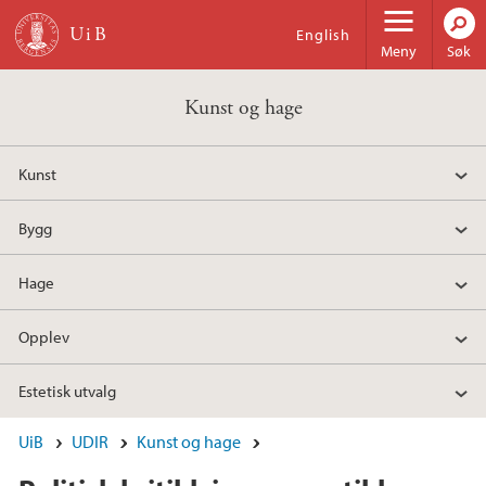
Hopp til hovedinnhold
English
Meny
Søk
Kunst og hage
Kunst
Bygg
Hage
Opplev
Estetisk utvalg
UiB
UDIR
Kunst og hage