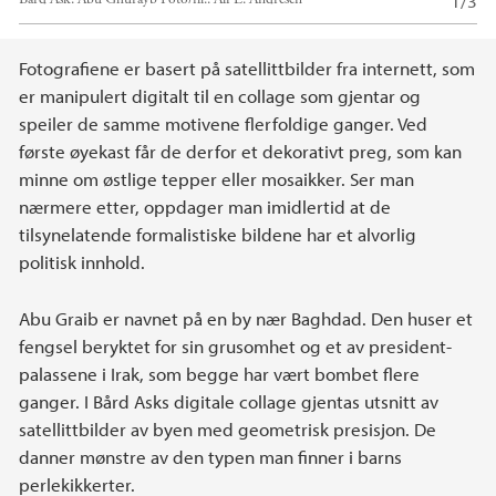
1/3
Hovedinnhold
Fotografiene er basert på satellittbilder fra internett, som
er manipulert digitalt til en collage som gjentar og
speiler de samme motivene flerfoldige ganger. Ved
første øyekast får de derfor et dekorativt preg, som kan
minne om østlige tepper eller mosaikker. Ser man
nærmere etter, oppdager man imidlertid at de
tilsynelatende formalistiske bildene har et alvorlig
politisk innhold.
Abu Graib er navnet på en by nær Baghdad. Den huser et
fengsel beryktet for sin grusomhet og et av president-
palassene i Irak, som begge har vært bombet flere
ganger. I Bård Asks digitale collage gjentas utsnitt av
satellittbilder av byen med geometrisk presisjon. De
danner mønstre av den typen man finner i barns
perlekikkerter.