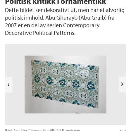
Politisk kritikk i ornamentikk
Dette bildet ser dekorativt ut, men har et alvorlig
politisk innhold. Abu Ghurayb (Abu Graib) fra
2007 er en del av serien Contemporary
Decorative Political Patterns.
e
k
a
b
l
N
i
e
T
s
t
e
Bård Ask: Abu Ghurayb
Foto/ill.:
Alf E. Andresen