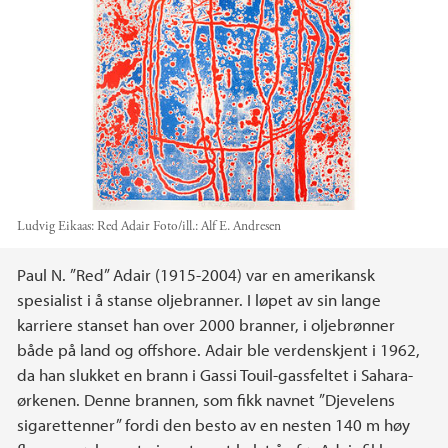
Ludvig Eikaas: Red Adair
Foto/ill.:
Alf E. Andresen
Hovedinnhold
Paul N. ”Red” Adair (1915-2004) var en amerikansk
spesialist i å stanse oljebranner. I løpet av sin lange
karriere stanset han over 2000 branner, i oljebrønner
både på land og offshore. Adair ble verdenskjent i 1962,
da han slukket en brann i Gassi Touil-gassfeltet i Sahara-
ørkenen. Denne brannen, som fikk navnet ”Djevelens
sigarettenner” fordi den besto av en nesten 140 m høy