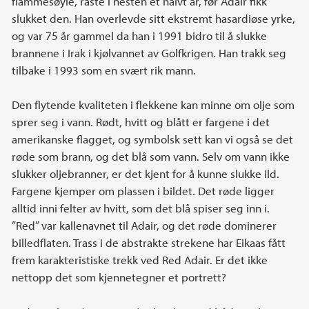
flammesøyle, raste i nesten et halvt år, før Adair fikk
slukket den. Han overlevde sitt ekstremt hasardiøse yrke,
og var 75 år gammel da han i 1991 bidro til å slukke
brannene i Irak i kjølvannet av Golfkrigen. Han trakk seg
tilbake i 1993 som en svært rik mann.
Den flytende kvaliteten i flekkene kan minne om olje som
sprer seg i vann. Rødt, hvitt og blått er fargene i det
amerikanske flagget, og symbolsk sett kan vi også se det
røde som brann, og det blå som vann. Selv om vann ikke
slukker oljebranner, er det kjent for å kunne slukke ild.
Fargene kjemper om plassen i bildet. Det røde ligger
alltid inni felter av hvitt, som det blå spiser seg inn i.
”Red” var kallenavnet til Adair, og det røde dominerer
billedflaten. Trass i de abstrakte strekene har Eikaas fått
frem karakteristiske trekk ved Red Adair. Er det ikke
nettopp det som kjennetegner et portrett?