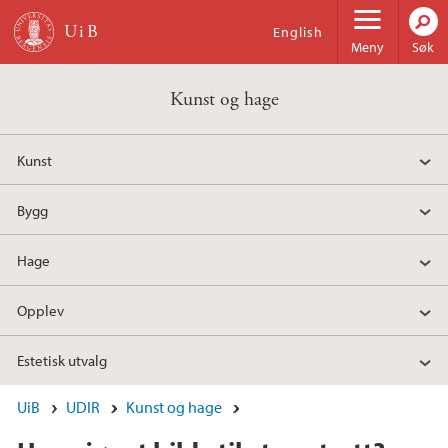
Hopp til hovedinnhold
English
Meny
Søk
Kunst og hage
Kunst
Bygg
Hage
Opplev
Estetisk utvalg
UiB
UDIR
Kunst og hage