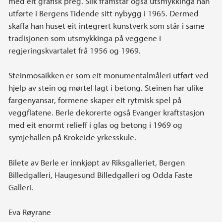
med eit grafisk preg. Slik framstår også utsmykkinga han
utførte i Bergens Tidende sitt nybygg i 1965. Dermed
skaffa han huset eit integrert kunstverk som står i same
tradisjonen som utsmykkinga på veggene i
regjeringskvartalet frå 1956 og 1969.
Steinmosaikken er som eit monumentalmåleri utført ved
hjelp av stein og mørtel lagt i betong. Steinen har ulike
fargenyansar, formene skaper eit rytmisk spel på
veggflatene. Berle dekorerte også Evanger kraftstasjon
med eit enormt relieff i glas og betong i 1969 og
symjehallen på Krokeide yrkesskule.
Bilete av Berle er innkjøpt av Riksgalleriet, Bergen
Billedgalleri, Haugesund Billedgalleri og Odda Faste
Galleri.
Eva Røyrane