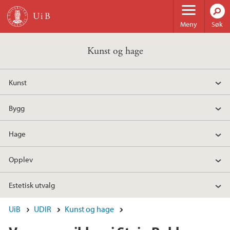
Hopp til hovedinnhold
Meny
Søk
Kunst og hage
Kunst
Bygg
Hage
Opplev
Estetisk utvalg
UiB
UDIR
Kunst og hage