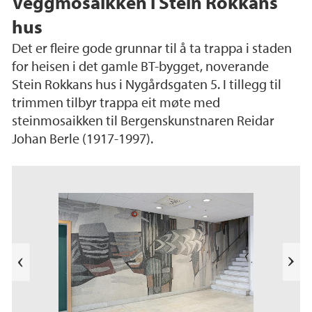
Veggmosaikken i Stein Rokkans
hus
Det er fleire gode grunnar til å ta trappa i staden
for heisen i det gamle BT-bygget, noverande
Stein Rokkans hus i Nygårdsgaten 5. I tillegg til
trimmen tilbyr trappa eit møte med
steinmosaikken til Bergenskunstnaren Reidar
Johan Berle (1917-1997).
e
k
a
b
l
N
i
e
T
s
t
e