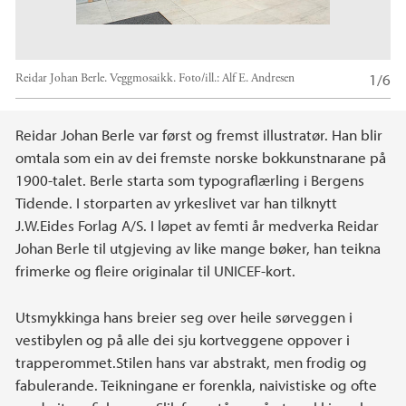
1/6
Reidar Johan Berle. Veggmosaikk.
Foto/ill.:
Alf E. Andresen
Hovedinnhold
Reidar Johan Berle var først og fremst illustratør. Han blir
omtala som ein av dei fremste norske bokkunstnarane på
1900-talet. Berle starta som typograflærling i Bergens
Tidende. I storparten av yrkeslivet var han tilknytt
J.W.Eides Forlag A/S. I løpet av femti år medverka Reidar
Johan Berle til utgjeving av like mange bøker, han teikna
frimerke og fleire originalar til UNICEF-kort.
Utsmykkinga hans breier seg over heile sørveggen i
vestibylen og på alle dei sju kortveggene oppover i
trapperommet.Stilen hans var abstrakt, men frodig og
fabulerande. Teikningane er forenkla, naivistiske og ofte