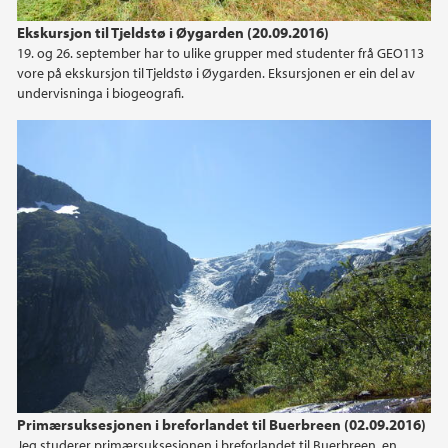
Ekskursjon til Tjeldstø i Øygarden (20.09.2016)
19. og 26. september har to ulike grupper med studenter frå GEO113
vore på ekskursjon til Tjeldstø i Øygarden. Eksursjonen er ein del av
undervisninga i biogeografi.
Primærsuksesjonen i breforlandet til Buerbreen (02.09.2016)
Jeg studerer primærsuksesjonen i breforlandet til Buerbreen, en