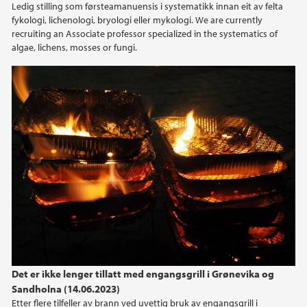
Ledig stilling som førsteamanuensis i systematikk innan eit av felta
2020
fykologi, lichenologi, bryologi eller mykologi. We are currently
recruiting an Associate professor specialized in the systematics of
algae, lichens, mosses or fungi.
Det er ikke lenger tillatt med engangsgrill i Grønevika og
Sandholna (14.06.2023)
Etter flere tilfeller av brann ved uvettig bruk av engangsgrill i