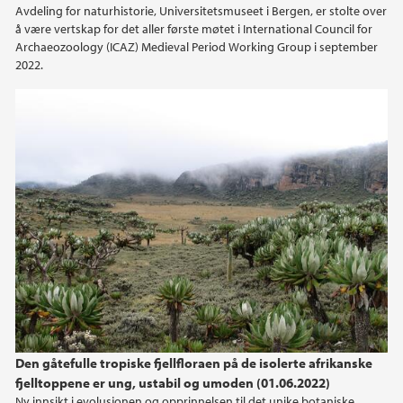
Avdeling for naturhistorie, Universitetsmuseet i Bergen, er stolte over
å være vertskap for det aller første møtet i International Council for
Archaeozoology (ICAZ) Medieval Period Working Group i september
2022.
Den gåtefulle tropiske fjellfloraen på de isolerte afrikanske
fjelltoppene er ung, ustabil og umoden (01.06.2022)
Ny innsikt i evolusjonen og opprinnelsen til det unike botaniske