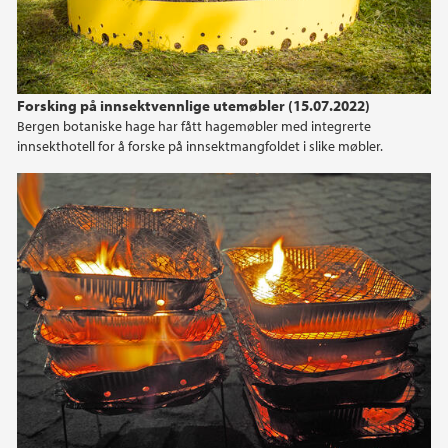
Forsking på innsektvennlige utemøbler (15.07.2022)
Bergen botaniske hage har fått hagemøbler med integrerte
innsekthotell for å forske på innsektmangfoldet i slike møbler.