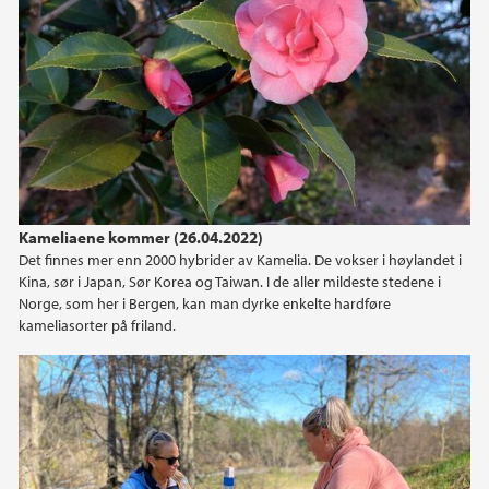
Kameliaene kommer (26.04.2022)
Det finnes mer enn 2000 hybrider av Kamelia. De vokser i høylandet i
Kina, sør i Japan, Sør Korea og Taiwan. I de aller mildeste stedene i
Norge, som her i Bergen, kan man dyrke enkelte hardføre
kameliasorter på friland.