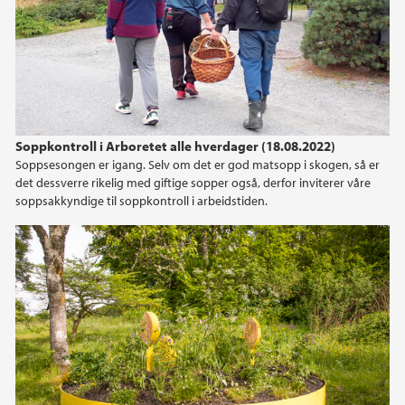
Soppkontroll i Arboretet alle hverdager (18.08.2022)
Soppsesongen er igang. Selv om det er god matsopp i skogen, så er
det dessverre rikelig med giftige sopper også, derfor inviterer våre
soppsakkyndige til soppkontroll i arbeidstiden.