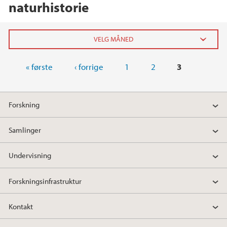
naturhistorie
Sider
2026
« første
‹ forrige
1
2
3
mai (1)
Forskning
2025
Samlinger
2024
Undervisning
2023
Forskningsinfrastruktur
2022
Kontakt
2021