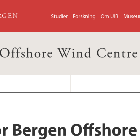
ERGEN
Studier
Forskning
Om UiB
Muse
 Offshore Wind Centr
COTUR
Medieomtale
GOV-WIND
Havvind - enkelt fork
or Bergen Offshore
Policy paper