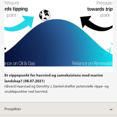
november (2)
oktober (1)
september (1)
mai (1)
april (1)
mars (1)
februar (1)
januar (1)
2023
Et vippepunkt for havvind og sameksistens med marine
landskap? (08.07.2021)
2022
Håvard Haarstad og Dorothy J. Dankel drøfter potensielle vippe- og
snublepunkter ved havvind.
2021
Prosjekter
2020