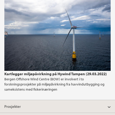
november (2)
oktober (1)
september (1)
mai (1)
april (1)
mars (1)
februar (1)
januar (1)
2023
Kartlegger miljøpåvirkning på Hywind Tampen (29.03.2022)
Bergen Offshore Wind Centre (BOW) er involvert i to
2022
forskningsprosjekter på miljøpåvirkning fra havvindutbygging og
sameksistens med fiskerinæringen
2021
Prosjekter
2020