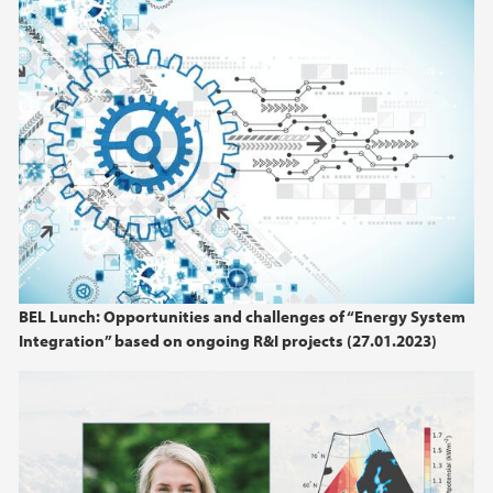
november (2)
oktober (1)
september (1)
mai (1)
april (1)
mars (1)
februar (1)
januar (1)
2023
BEL Lunch: Opportunities and challenges of “Energy System
Integration” based on ongoing R&I projects (27.01.2023)
2022
2021
2020