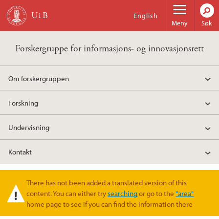
Hopp til hovedinnhold
English
Meny
Søk
Forskergruppe for informasjons- og innovasjonsrett
Om forskergruppen
Forskning
Undervisning
Kontakt
There has not been added a translated version of this
Varselmelding
content. You can either try
searching
or go to the
"area"
home page to see if you can find the information there