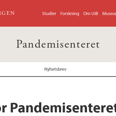
ERGEN
Studier
Forskning
Om UiB
Muse
Pandemisenteret
Nyhetsbrev
or Pandemisentere