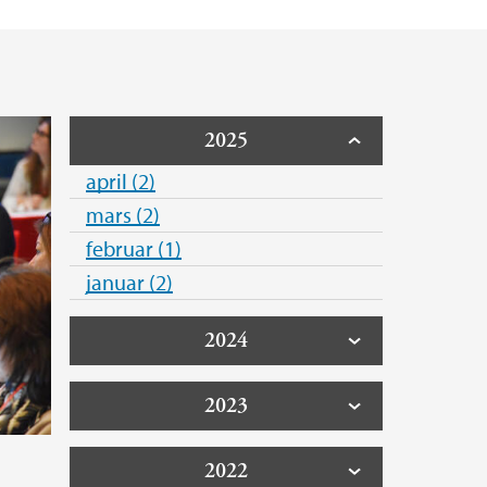
2025
april (2)
mars (2)
februar (1)
januar (2)
2024
2023
2022