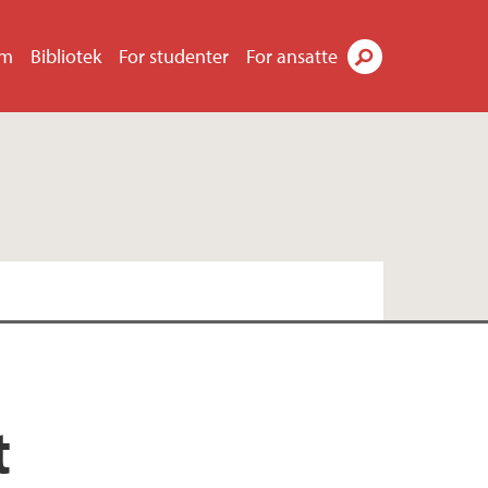
um
Bibliotek
For studenter
For ansatte
Søk
t