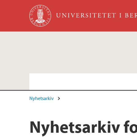
Hopp til hovedinnhold
UNIVERSITETET I B
Nyhetsarkiv
Nyhetsarkiv f