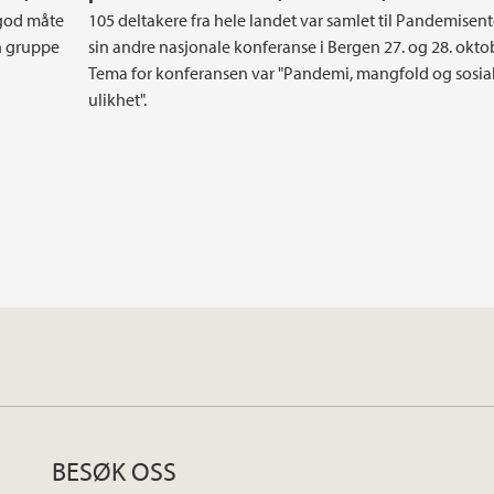
 god måte
105 deltakere fra hele landet var samlet til Pandemisent
en gruppe
sin andre nasjonale konferanse i Bergen 27. og 28. okto
Tema for konferansen var "Pandemi, mangfold og sosia
ulikhet".
BESØK OSS