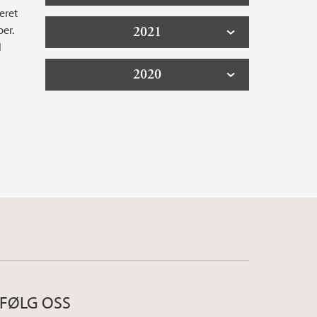
eret
ber.
2021
l
2020
FØLG OSS