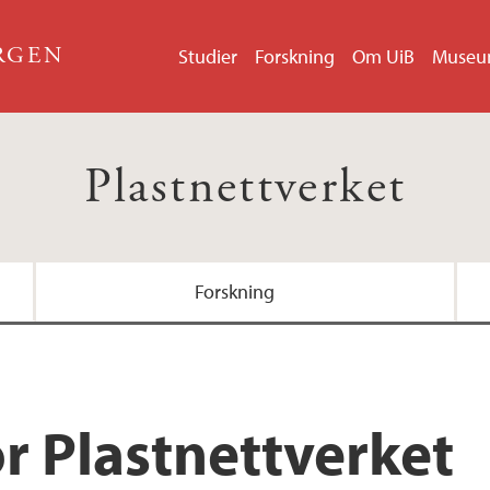
ERGEN
Studier
Forskning
Om UiB
Muse
Plastnettverket
Forskning
Masteroppgaver
Studentorganisasjo
r Plastnettverket