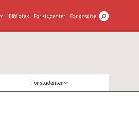
um
Bibliotek
For studenter
For ansatte
Søk
For studenter
ner