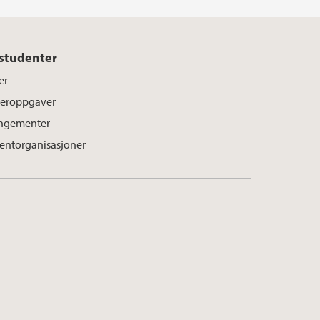
 studenter
er
eroppgaver
ngementer
entorganisasjoner