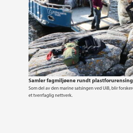
Samler fagmiljøene rundt plastforurensing
Som del av den marine satsingen ved UiB, blir forsker
et tverrfaglig nettverk.