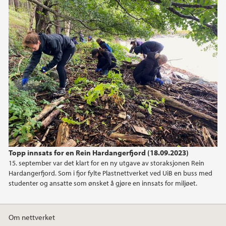
2025
desember (1)
september (1)
2024
2023
2022
2021
Topp innsats for en Rein Hardangerfjord (18.09.2023)
15. september var det klart for en ny utgave av storaksjonen Rein
2020
Hardangerfjord. Som i fjor fylte Plastnettverket ved UiB en buss med
studenter og ansatte som ønsket å gjøre en innsats for miljøet.
Om nettverket