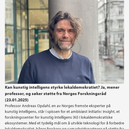
2025
november (1)
september (2)
april (3)
mars (1)
februar (1)
januar (1)
2024
2023
Kan kunstig intelligens styrke lokaldemokratiet? Ja, mener
professor, og søker støtte fra Norges Forskningsråd
2022
(23.01.2025)
Professor Andreas Opdahl, en av Norges fremste eksperter på
kunstig intelligens, står i spissen for et ambisiøst initiativ: Insight, et
forskningssenter for kunstig intelligens (KI) I lokaldemokratiske
økosystemer. Med et tydelig mål om å utvikle teknologi for å forbedre
lokaldemokratiet, håper forskere og samarbeidspartnere på støtte fra