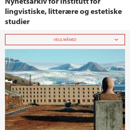
Nyhetsarkiv for Institutt for
lingvistiske, litterære og estetiske
studier
2026
mai (1)
mars (4)
februar (1)
2025
2024
2023