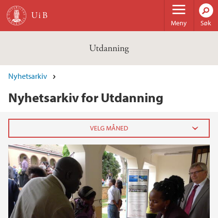
Hopp til hovedinnhold
Meny
Søk
Utdanning
Nyhetsarkiv
Nyhetsarkiv for Utdanning
2024
november (1)
2022